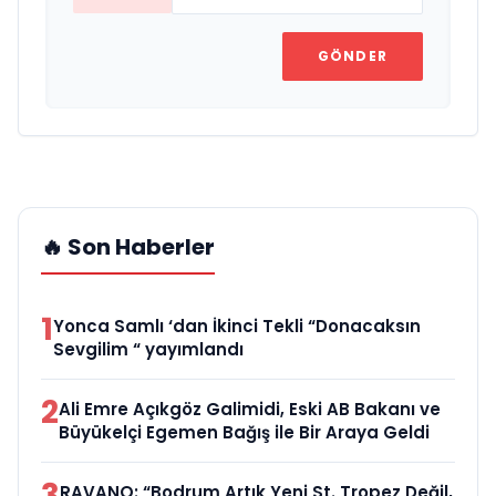
GÖNDER
🔥 Son Haberler
1
Yonca Samlı ‘dan İkinci Tekli “Donacaksın
Sevgilim “ yayımlandı
2
Ali Emre Açıkgöz Galimidi, Eski AB Bakanı ve
Büyükelçi Egemen Bağış ile Bir Araya Geldi
3
RAVANO: “Bodrum Artık Yeni St. Tropez Değil,