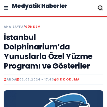
Medyatik Haberler
ANA SAYFA
/
GÜNDEM
İstanbul
Dolphinarium’da
Yunuslarla Özel Yüzme
Programı ve Gösteriler
ARDA
02.07.2024 - 17:43
3 DK OKUMA