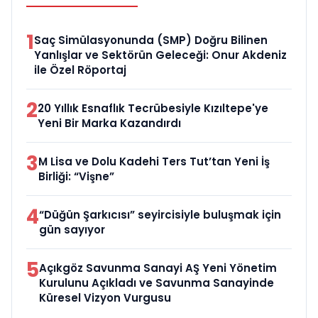
1
Saç Simülasyonunda (SMP) Doğru Bilinen
Yanlışlar ve Sektörün Geleceği: Onur Akdeniz
ile Özel Röportaj
2
20 Yıllık Esnaflık Tecrübesiyle Kızıltepe'ye
Yeni Bir Marka Kazandırdı
3
M Lisa ve Dolu Kadehi Ters Tut’tan Yeni İş
Birliği: “Vişne”
4
“Düğün Şarkıcısı” seyircisiyle buluşmak için
gün sayıyor
5
Açıkgöz Savunma Sanayi AŞ Yeni Yönetim
Kurulunu Açıkladı ve Savunma Sanayinde
Küresel Vizyon Vurgusu