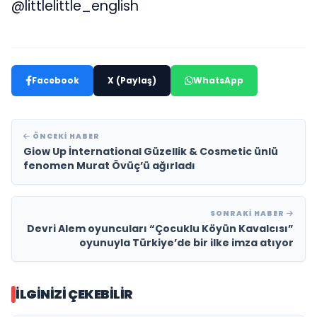
@littlelittle_english
Facebook
X (Paylaş)
WhatsApp
ÖNCEKI HABER
Giow Up İnternational Güzellik & Cosmetic ünlü
fenomen Murat Övüç’ü ağırladı
SONRAKI HABER
Devri Alem oyuncuları “Çocuklu Köyün Kavalcısı”
oyunuyla Türkiye’de bir ilke imza atıyor
İLGINIZI ÇEKEBILIR