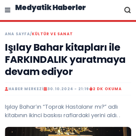
Medyatik Haberler
ANA SAYFA
/
KÜLTÜR VE SANAT
Işılay Bahar kitapları ile
FARKINDALIK yaratmaya
devam ediyor
HABER MERKEZI
30.10.2024 - 21:19
2 DK OKUMA
Işılay Bahar’ın “Toprak Hastalanır mı?” adlı
kitabının ikinci baskısı raflardaki yerini aldı. .