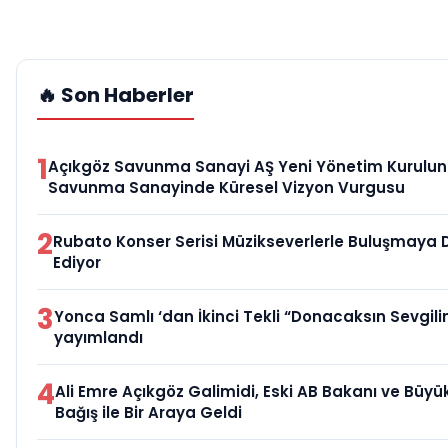
🔥 Son Haberler
1
Açıkgöz Savunma Sanayi AŞ Yeni Yönetim Kurulunu
Savunma Sanayinde Küresel Vizyon Vurgusu
2
Rubato Konser Serisi Müzikseverlerle Buluşmaya
Ediyor
3
Yonca Samlı ‘dan İkinci Tekli “Donacaksın Sevgili
yayımlandı
4
Ali Emre Açıkgöz Galimidi, Eski AB Bakanı ve Büy
Bağış ile Bir Araya Geldi