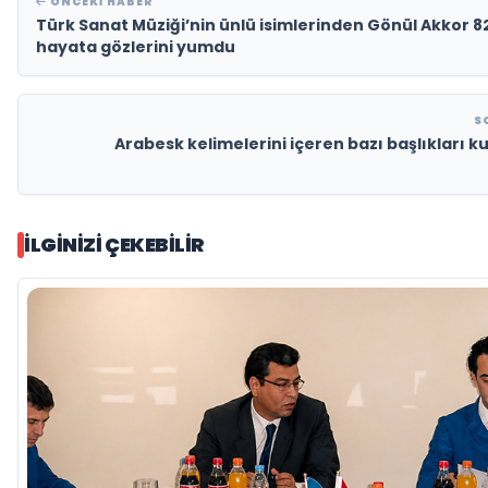
ÖNCEKI HABER
Türk Sanat Müziği’nin ünlü isimlerinden Gönül Akkor 8
hayata gözlerini yumdu
S
Arabesk kelimelerini içeren bazı başlıkları ku
İLGINIZI ÇEKEBILIR