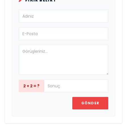
FIKIR BELIRT
2 + 2 = ?
GÖNDER