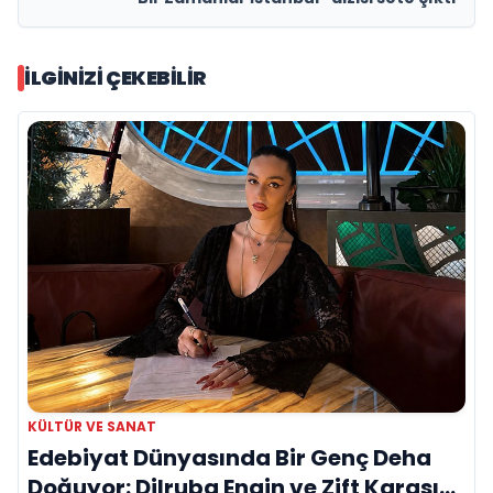
İLGINIZI ÇEKEBILIR
KÜLTÜR VE SANAT
Edebiyat Dünyasında Bir Genç Deha
Doğuyor: Dilruba Engin ve Zift Karası