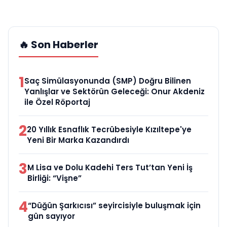
🔥 Son Haberler
1
Saç Simülasyonunda (SMP) Doğru Bilinen
Yanlışlar ve Sektörün Geleceği: Onur Akdeniz
ile Özel Röportaj
2
20 Yıllık Esnaflık Tecrübesiyle Kızıltepe'ye
Yeni Bir Marka Kazandırdı
3
M Lisa ve Dolu Kadehi Ters Tut’tan Yeni İş
Birliği: “Vişne”
4
“Düğün Şarkıcısı” seyircisiyle buluşmak için
gün sayıyor