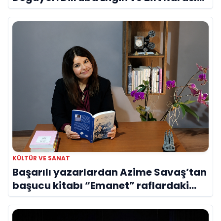
Evreni ‘AVENOİR’
KÜLTÜR VE SANAT
Başarılı yazarlardan Azime Savaş’tan
başucu kitabı “Emanet” raflardaki
yerini aldı