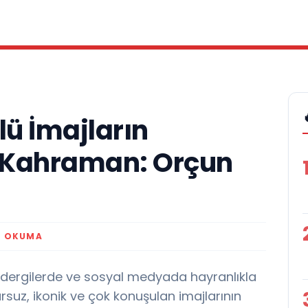
ü İmajların
i Kahraman: Orçun
K OKUMA
 dergilerde ve sosyal medyada hayranlıkla
ursuz, ikonik ve çok konuşulan imajlarının