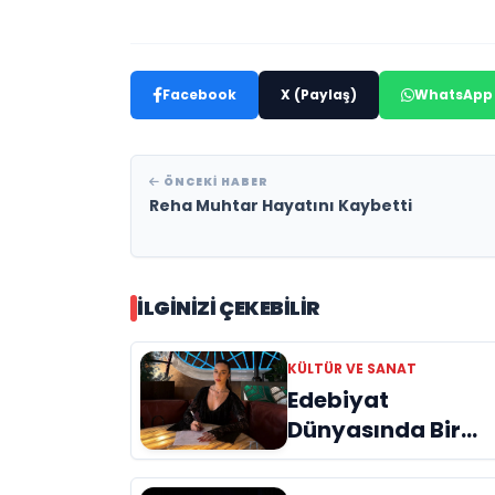
Facebook
X (Paylaş)
WhatsApp
ÖNCEKI HABER
Reha Muhtar Hayatını Kaybetti
İLGINIZI ÇEKEBILIR
KÜLTÜR VE SANAT
Edebiyat
Dünyasında Bir
Genç Deha
Doğuyor: Dilruba