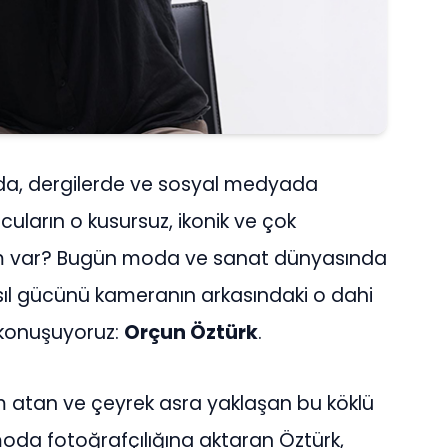
da, dergilerde ve sosyal medyada
ncuların o kusursuz, ikonik ve çok
kim var? Bugün moda ve sanat dünyasında
sıl gücünü kameranın arkasındaki o dahi
 konuşuyoruz:
Orçun Öztürk
.
 atan ve çeyrek asra yaklaşan bu köklü
moda fotoğrafçılığına aktaran Öztürk,