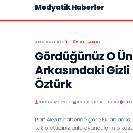
Medyatik Haberler
ANA SAYFA
/
KÜLTÜR VE SANAT
Gördüğünüz O Ünl
Arkasındaki Gizl
Öztürk
HABER MERKEZI
03.06.2026 - 10:30
3 D
Raif Akyüz haberine göre Ekranlarda,
takip ettiğiniz ünlü oyuncuların o kus