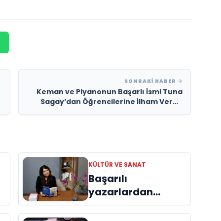
SONRAKI HABER
Keman ve Piyanonun Başarlı İsmi Tuna
Sagay’dan Öğrencilerine İlham Veren
Yolculuk
KÜLTÜR VE SANAT
Başarılı
yazarlardan
Azime Savaş’tan
başucu kitabı