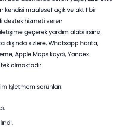
’ın kendisi maalesef açık ve aktif bir
i destek hizmeti veren
letişime geçerek yardım alabilirsiniz.
ta dışında sizlere, Whatsapp harita,
eme, Apple Maps kaydı, Yandex
stek olmaktadır.
nim İşletmem sorunları:
ı.
ındı.