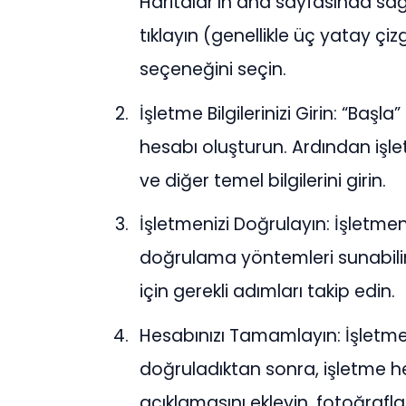
Haritalar’ın ana sayfasında s
tıklayın (genellikle üç yatay çi
seçeneğini seçin.
İşletme Bilgilerinizi Girin: “Baş
hesabı oluşturun. Ardından işletm
ve diğer temel bilgilerini girin.
İşletmenizi Doğrulayın: İşletmen
doğrulama yöntemleri sunabil
için gerekli adımları takip edin.
Hesabınızı Tamamlayın: İşletmeni
doğruladıktan sonra, işletme h
açıklamasını ekleyin, fotoğraflar