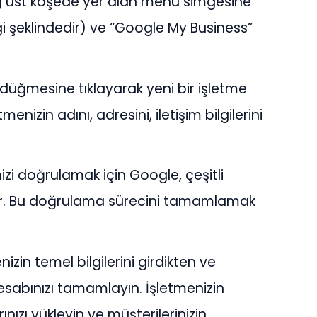
ağ üst köşede yer alan menü simgesine
zgi şeklindedir) ve “Google My Business”
la” düğmesine tıklayarak yeni bir işletme
enizin adını, adresini, iletişim bilgilerini
izi doğrulamak için Google, çeşitli
ir. Bu doğrulama sürecini tamamlamak
zin temel bilgilerini girdikten ve
esabınızı tamamlayın. İşletmenizin
ınızı yükleyin ve müşterilerinizin