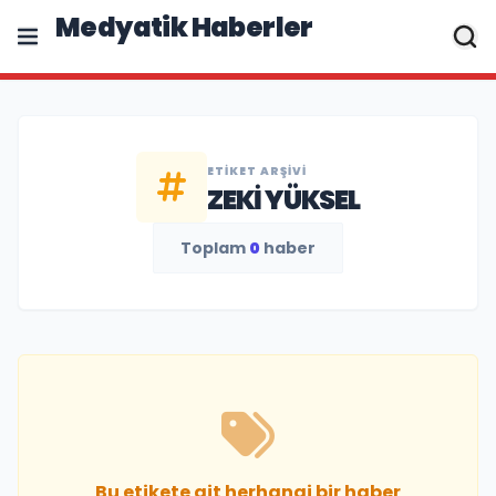
Medyatik Haberler
ETIKET ARŞIVI
ZEKI YÜKSEL
Toplam
0
haber
Bu etikete ait herhangi bir haber