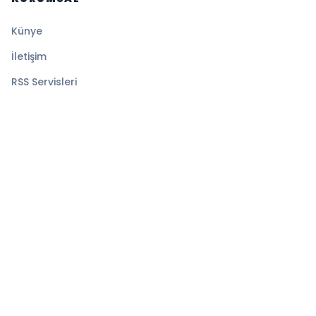
Künye
İletişim
RSS Servisleri
YASAL
Gizlilik Politikası
Kullanım Şartları
Çerez Politikası
© 2026 Medyatik Haberler. Tüm hakları saklıdır.
Altyapı:
BEYNSOFT
HABER YAZILIMI