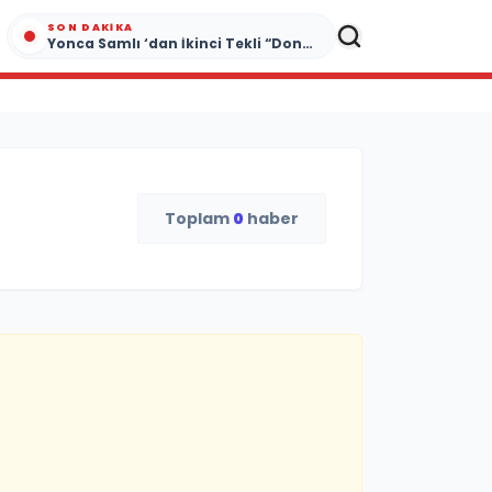
SON DAKIKA
Yonca Samlı ‘dan İkinci Tekli “Donacaksın Sevgilim “ yayımlandı
Toplam
0
haber