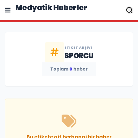
Medyatik Haberler
ETIKET ARŞIVI
SPORCU
Toplam
0
haber
Bu etikete ait herhangi bir haber