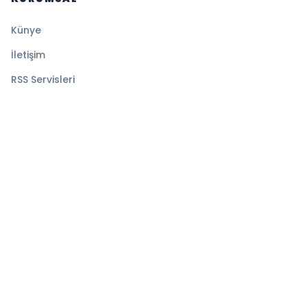
Künye
İletişim
RSS Servisleri
YASAL
Gizlilik Politikası
Kullanım Şartları
Çerez Politikası
© 2026 Medyatik Haberler. Tüm hakları saklıdır.
Altyapı:
BEYNSOFT
HABER YAZILIMI