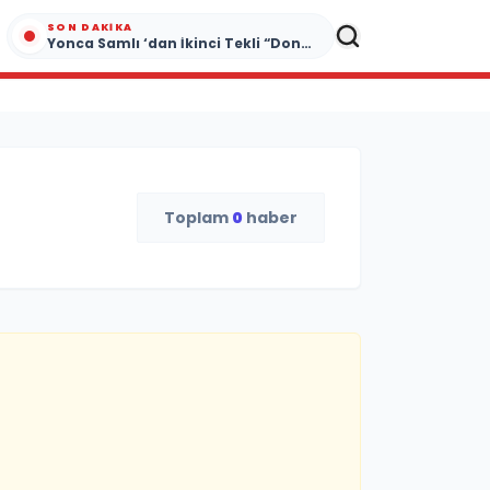
SON DAKIKA
Yonca Samlı ‘dan İkinci Tekli “Donacaksın Sevgilim “ yayımlandı
Toplam
0
haber