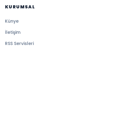
KURUMSAL
Künye
İletişim
RSS Servisleri
YASAL
Gizlilik Politikası
Kullanım Şartları
Çerez Politikası
© 2026 Medyatik Haberler. Tüm hakları saklıdır.