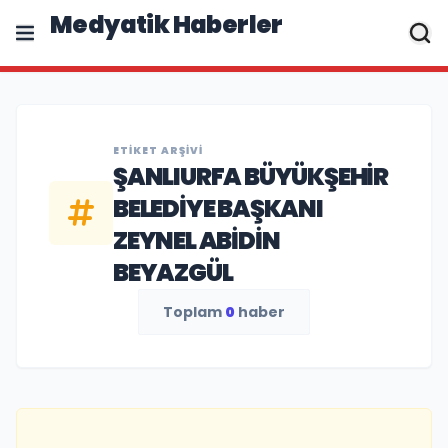
Medyatik Haberler
ETIKET ARŞIVI
ŞANLIURFA BÜYÜKŞEHIR
BELEDIYE BAŞKANI
ZEYNEL ABIDIN
BEYAZGÜL
Toplam
0
haber