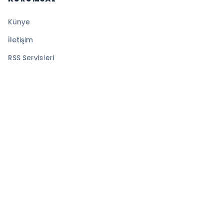
Künye
İletişim
RSS Servisleri
YASAL
Gizlilik Politikası
Kullanım Şartları
Çerez Politikası
© 2026 Medyatik Haberler. Tüm hakları saklıdır.
Altyapı:
BEYNSOFT
HABER YAZILIMI