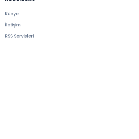
Künye
İletişim
RSS Servisleri
YASAL
Gizlilik Politikası
Kullanım Şartları
Çerez Politikası
© 2026 Medyatik Haberler. Tüm hakları saklıdır.
Altyapı:
BEYNSOFT
HABER YAZILIMI