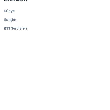
Künye
İletişim
RSS Servisleri
YASAL
Gizlilik Politikası
Kullanım Şartları
Çerez Politikası
© 2026 Medyatik Haberler. Tüm hakları saklıdır.
Altyapı:
BEYNSOFT
HABER YAZILIMI