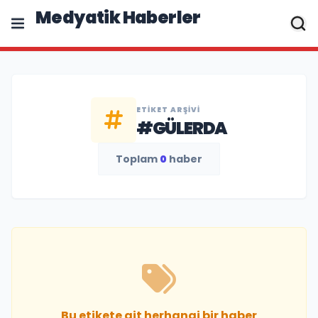
Medyatik Haberler
ETIKET ARŞIVI
#GÜLERDA
Toplam
0
haber
Bu etikete ait herhangi bir haber