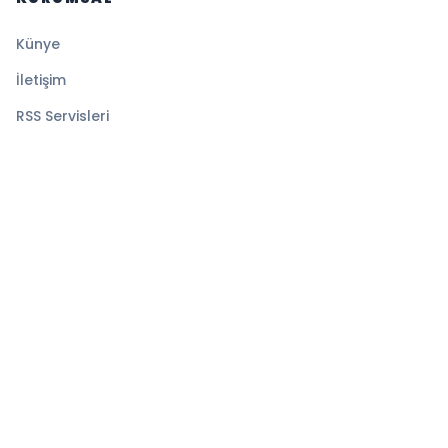
Künye
İletişim
RSS Servisleri
YASAL
Gizlilik Politikası
Kullanım Şartları
Çerez Politikası
© 2026 Medyatik Haberler. Tüm hakları saklıdır.
Altyapı:
BEYNSOFT
HABER YAZILIMI