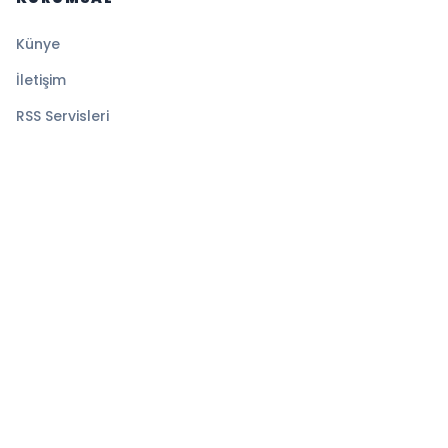
Künye
İletişim
RSS Servisleri
YASAL
Gizlilik Politikası
Kullanım Şartları
Çerez Politikası
© 2026 Medyatik Haberler. Tüm hakları saklıdır.
Altyapı:
BEYNSOFT
HABER YAZILIMI