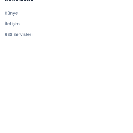
Künye
İletişim
RSS Servisleri
YASAL
Gizlilik Politikası
Kullanım Şartları
Çerez Politikası
© 2026 Medyatik Haberler. Tüm hakları saklıdır.
Altyapı:
BEYNSOFT
HABER YAZILIMI