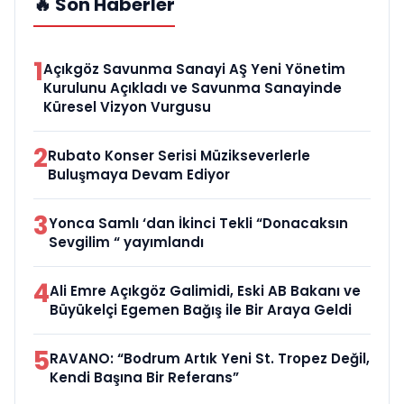
🔥 Son Haberler
1
Açıkgöz Savunma Sanayi AŞ Yeni Yönetim
Kurulunu Açıkladı ve Savunma Sanayinde
Küresel Vizyon Vurgusu
2
Rubato Konser Serisi Müzikseverlerle
Buluşmaya Devam Ediyor
3
Yonca Samlı ‘dan İkinci Tekli “Donacaksın
Sevgilim “ yayımlandı
4
Ali Emre Açıkgöz Galimidi, Eski AB Bakanı ve
Büyükelçi Egemen Bağış ile Bir Araya Geldi
5
RAVANO: “Bodrum Artık Yeni St. Tropez Değil,
Kendi Başına Bir Referans”