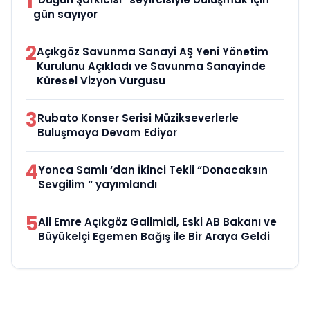
1
gün sayıyor
2
Açıkgöz Savunma Sanayi AŞ Yeni Yönetim
Kurulunu Açıkladı ve Savunma Sanayinde
Küresel Vizyon Vurgusu
3
Rubato Konser Serisi Müzikseverlerle
Buluşmaya Devam Ediyor
4
Yonca Samlı ‘dan İkinci Tekli “Donacaksın
Sevgilim “ yayımlandı
5
Ali Emre Açıkgöz Galimidi, Eski AB Bakanı ve
Büyükelçi Egemen Bağış ile Bir Araya Geldi