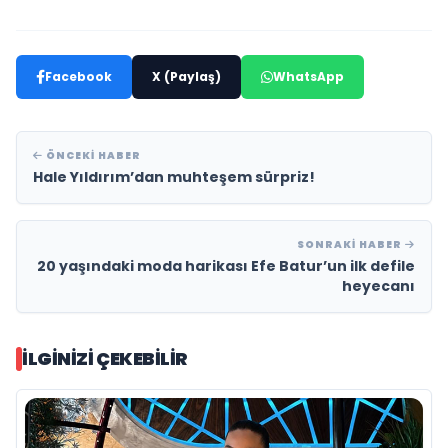
Facebook
X (Paylaş)
WhatsApp
ÖNCEKI HABER
Hale Yıldırım’dan muhteşem sürpriz!
SONRAKI HABER
20 yaşındaki moda harikası Efe Batur’un ilk defile
heyecanı
İLGINIZI ÇEKEBILIR