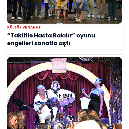
KÜLTÜR VE SANAT
“Taklitle Hasta Bakılır” oyunu
engelleri sanatla aştı