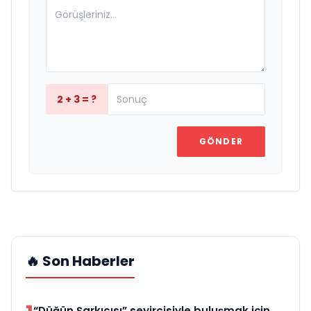
2 + 3 = ?
GÖNDER
🔥 Son Haberler
“Düğün Şarkıcısı” seyircisiyle buluşmak için