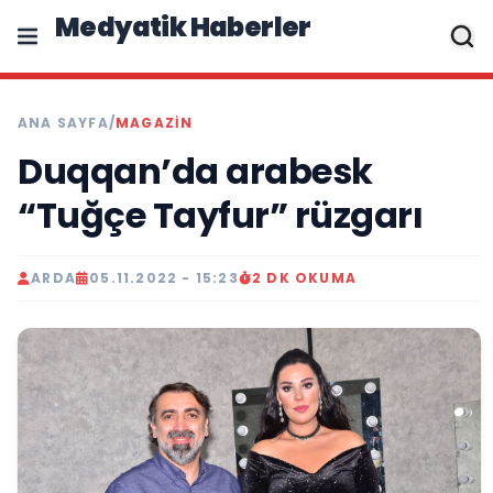
Medyatik Haberler
ANA SAYFA
/
MAGAZİN
Duqqan’da arabesk
“Tuğçe Tayfur” rüzgarı
ARDA
05.11.2022 - 15:23
2 DK OKUMA