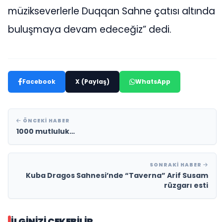
müzikseverlerle Duqqan Sahne çatısı altında
buluşmaya devam edeceğiz” dedi.
Facebook
X (Paylaş)
WhatsApp
ÖNCEKI HABER
1000 mutluluk…
SONRAKI HABER
Kuba Dragos Sahnesi’nde “Taverna” Arif Susam
rüzgarı esti
İLGINIZI ÇEKEBILIR