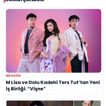
MAGAZİN
M Lisa ve Dolu Kadehi Ters Tut’tan Yeni
İş Birliği: “Vişne”