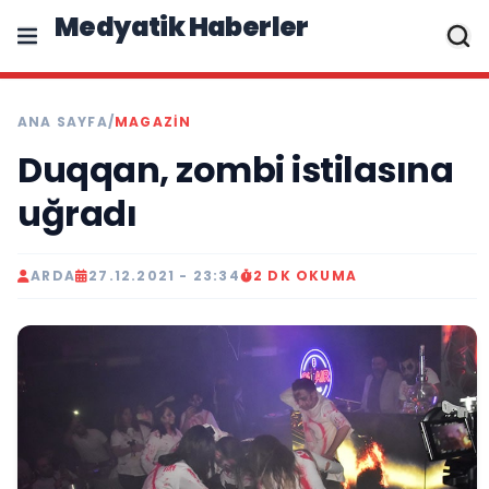
Medyatik Haberler
ANA SAYFA
/
MAGAZİN
Duqqan, zombi istilasına
uğradı
ARDA
27.12.2021 - 23:34
2 DK OKUMA