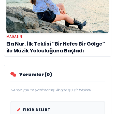
MAGAZİN
Ela Nur, İlk Teklisi “Bir Nefes Bir Gölge”
ile Müzik Yolculuğuna Başladı
Yorumlar (0)
Henüz yorum yazılmamış. İlk görüşü siz bildirin!
FIKIR BELIRT