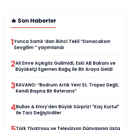
🔥 Son Haberler
1
Yonca Samlı ‘dan İkinci Tekli “Donacaksın
Sevgilim “ yayımlandı
2
Ali Emre Açıkgöz Galimidi, Eski AB Bakanı ve
Büyükelçi Egemen Bağış ile Bir Araya Geldi
3
RAVANO: “Bodrum Artık Yeni St. Tropez Değil,
Kendi Başına Bir Referans”
4
Bullas & Emry'den Büyük Sürpriz! "Kaç Kurtul"
ile Tarz Değiştirdiler
5
Türk Tiyatrosu ve Televizyon Dünyasının Usta