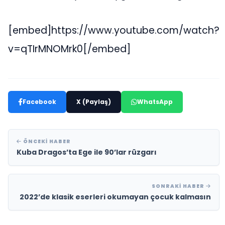
[embed]https://www.youtube.com/watch?
v=qTIrMNOMrk0[/embed]
Facebook
X (Paylaş)
WhatsApp
ÖNCEKI HABER
Kuba Dragos’ta Ege ile 90’lar rüzgarı
SONRAKI HABER
2022’de klasik eserleri okumayan çocuk kalmasın