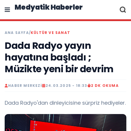
Medyatik Haberler
ANA SAYFA
/
KÜLTÜR VE SANAT
Dada Radyo yayın
hayatına başladı ;
Müzikte yeni bir devrim
HABER MERKEZI
24.03.2025 - 18:33
2 DK OKUMA
Dada Radyo'dan dinleyicisine sürpriz hediyeler.