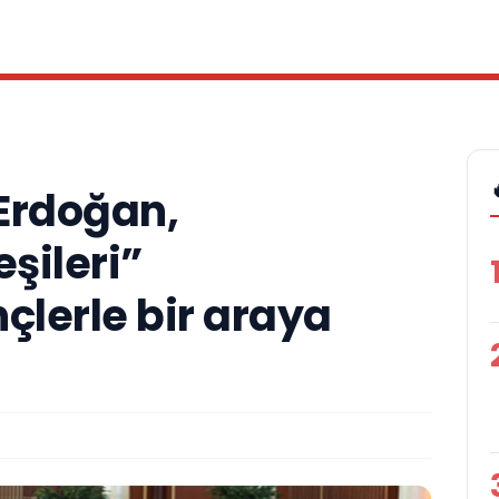
Erdoğan,
şileri”
lerle bir araya