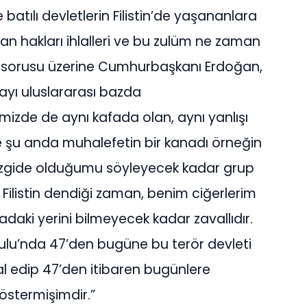
batılı devletlerin Filistin’de yaşananlara
nsan hakları ihlalleri ve bu zulüm ne zaman
?” sorusu üzerine Cumhurbaşkanı Erdoğan,
layı uluslararası bazda
izde de aynı kafada olan, aynı yanlışı
şte şu anda muhalefetin bir kanadı örneğin
izgide olduğumu söyleyecek kadar grup
 Filistin dendiği zaman, benim ciğerlerim
itadaki yerini bilmeyecek kadar zavallıdır.
Kurulu’nda 47’den bugüne bu terör devleti
 işgal edip 47’den itibaren bugünlere
göstermişimdir.”