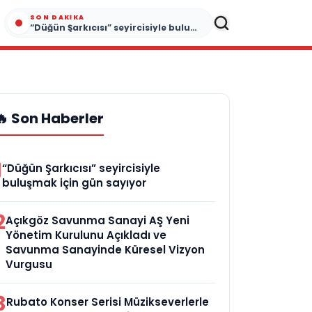
SON DAKIKA
“Düğün Şarkıcısı” seyircisiyle buluşmak için gün sayıyor
🔥 Son Haberler
1
“Düğün Şarkıcısı” seyircisiyle
buluşmak için gün sayıyor
2
Açıkgöz Savunma Sanayi AŞ Yeni
Yönetim Kurulunu Açıkladı ve
Savunma Sanayinde Küresel Vizyon
Vurgusu
3
Rubato Konser Serisi Müzikseverlerle