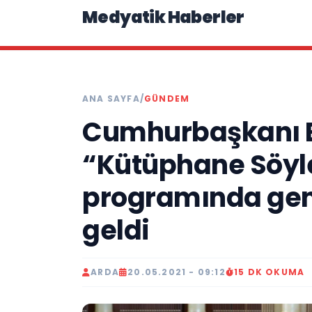
Medyatik Haberler
ANA SAYFA
/
GÜNDEM
Cumhurbaşkanı 
“Kütüphane Söyle
programında genç
geldi
ARDA
20.05.2021 - 09:12
15 DK OKUMA