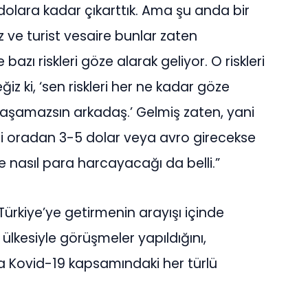
dolara kadar çıkarttık. Ama şu anda bir
ve turist vesaire bunlar zaten
azı riskleri göze alarak geliyor. O riskleri
iz ki, ‘sen riskleri her ne kadar göze
laşamazsın arkadaş.’ Gelmiş zaten, yani
ni oradan 3-5 dolar veya avro girecekse
re nasıl para harcayacağı da belli.”
ürkiye’ye getirmenin arayışı içinde
 ülkesiyle görüşmeler yapıldığını,
da Kovid-19 kapsamındaki her türlü