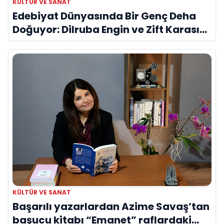
KÜLTÜR VE SANAT
Edebiyat Dünyasında Bir Genç Deha
Doğuyor: Dilruba Engin ve Zift Karası
Evreni ‘AVENOİR’
KÜLTÜR VE SANAT
Başarılı yazarlardan Azime Savaş’tan
başucu kitabı “Emanet” raflardaki