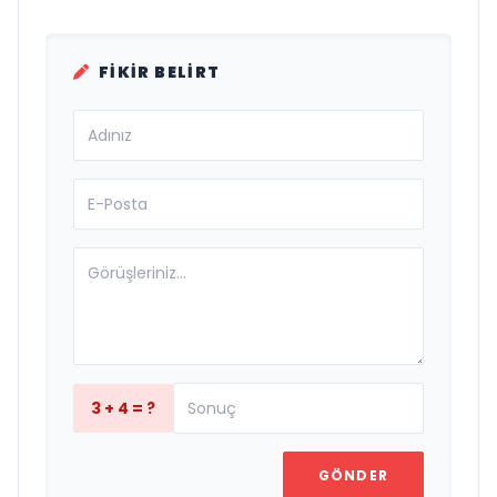
FIKIR BELIRT
3 + 4 = ?
GÖNDER