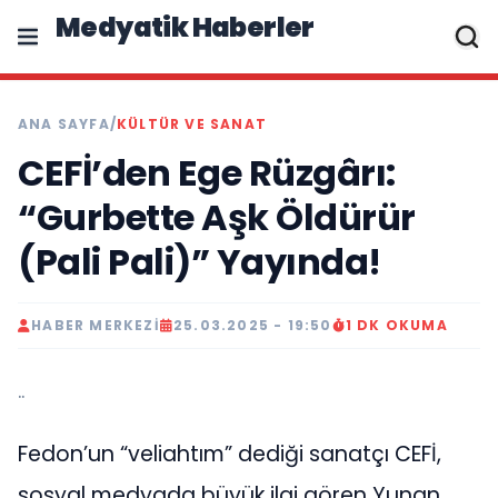
Medyatik Haberler
ANA SAYFA
/
KÜLTÜR VE SANAT
CEFİ’den Ege Rüzgârı:
“Gurbette Aşk Öldürür
(Pali Pali)” Yayında!
HABER MERKEZI
25.03.2025 - 19:50
1 DK OKUMA
..
Fedon’un “veliahtım” dediği sanatçı CEFİ,
sosyal medyada büyük ilgi gören Yunan