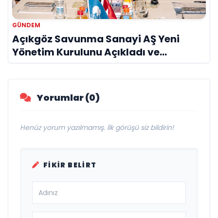
GÜNDEM
Açıkgöz Savunma Sanayi AŞ Yeni
Yönetim Kurulunu Açıkladı ve
Savunma Sanayinde Küresel Vizyon
Vurgusu
Yorumlar (0)
Henüz yorum yazılmamış. İlk görüşü siz bildirin!
FIKIR BELIRT