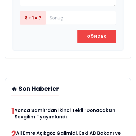
8 + 1 = ?
GÖNDER
🔥 Son Haberler
1
Yonca Samlı ‘dan İkinci Tekli “Donacaksın
Sevgilim “ yayımlandı
2
Ali Emre Açıkgöz Galimidi, Eski AB Bakanı ve