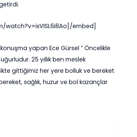
etirdi.
m/watch?v=ixVISL6i8Ao[/embed]
da konuşma yapan Ece Gürsel “ Öncelikle
ı uğurludur. 25 yıllık ben meslek
te gittiğimiz her yere bolluk ve bereket
 bereket, sağlık, huzur ve bol kazançlar