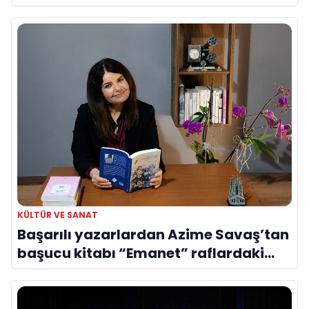
Evreni ‘AVENOİR’
KÜLTÜR VE SANAT
Başarılı yazarlardan Azime Savaş’tan
başucu kitabı “Emanet” raflardaki
yerini aldı