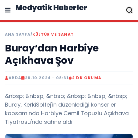
Medyatik Haberler
ANA SAYFA
/
KÜLTÜR VE SANAT
Buray’dan Harbiye
Açıkhava Şov
ARDA
28.10.2024 - 08:31
2 DK OKUMA
&nbsp; &nbsp; &nbsp; &nbsp; &nbsp; &nbsp;
Buray, KerkiSolfej'in düzenlediği konserler
kapsamında Harbiye Cemil Topuzlu Açıkhava
Tiyatrosu'nda sahne aldı.