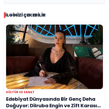
İLGINIZI ÇEKEBILIR
KÜLTÜR VE SANAT
Edebiyat Dünyasında Bir Genç Deha
Doğuyor: Dilruba Engin ve Zift Karası