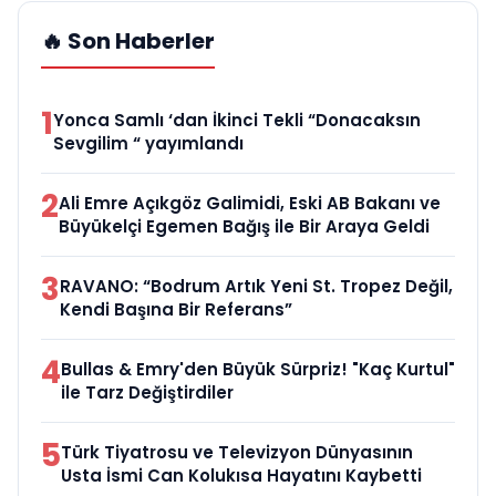
🔥 Son Haberler
1
Yonca Samlı ‘dan İkinci Tekli “Donacaksın
Sevgilim “ yayımlandı
2
Ali Emre Açıkgöz Galimidi, Eski AB Bakanı ve
Büyükelçi Egemen Bağış ile Bir Araya Geldi
3
RAVANO: “Bodrum Artık Yeni St. Tropez Değil,
Kendi Başına Bir Referans”
4
Bullas & Emry'den Büyük Sürpriz! "Kaç Kurtul"
ile Tarz Değiştirdiler
5
Türk Tiyatrosu ve Televizyon Dünyasının
Usta İsmi Can Kolukısa Hayatını Kaybetti