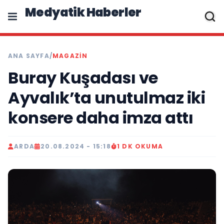
Medyatik Haberler
ANA SAYFA
/
MAGAZİN
Buray Kuşadası ve
Ayvalık’ta unutulmaz iki
konsere daha imza attı
ARDA
20.08.2024 - 15:18
1 DK OKUMA