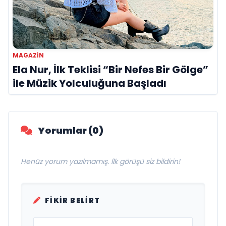
MAGAZİN
Ela Nur, İlk Teklisi “Bir Nefes Bir Gölge”
ile Müzik Yolculuğuna Başladı
Yorumlar (0)
Henüz yorum yazılmamış. İlk görüşü siz bildirin!
FIKIR BELIRT