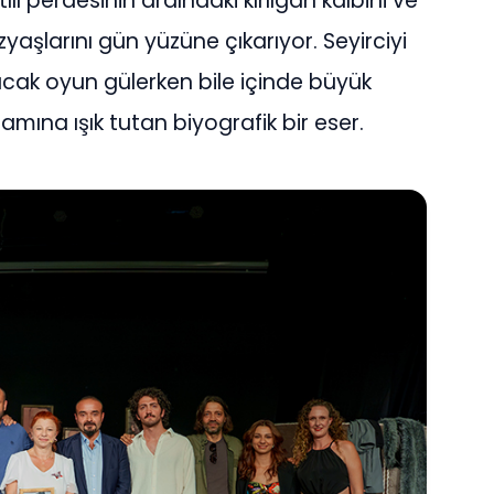
ılı perdesinin ardındaki kırılgan kalbini ve
yaşlarını gün yüzüne çıkarıyor. Seyirciyi
acak oyun gülerken bile içinde büyük
amına ışık tutan biyografik bir eser.