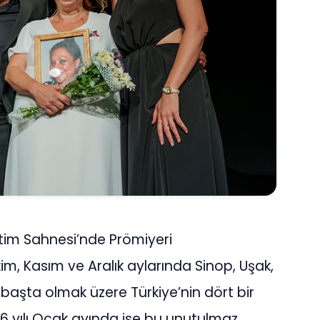
tim Sahnesi’nde Prömiyeri
im, Kasım ve Aralık aylarında Sinop, Uşak,
başta olmak üzere Türkiye’nin dört bir
26 yılı Ocak ayında ise bu unutulmaz