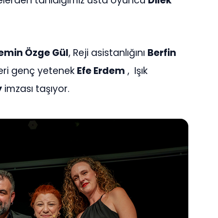
nelerden tanıdığımız usta oyuncu
Dilek
.
emin Özge Gül
, Reji asistanlığını
Berfin
leri genç yetenek
Efe Erdem
, Işık
y
imzası taşıyor.