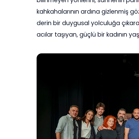
bilinmeyen yönlerini, sahnenin parılt
kahkahalarının ardına gizlenmiş göz
derin bir duygusal yolculuğa çıkar
acılar taşıyan, güçlü bir kadının yaş