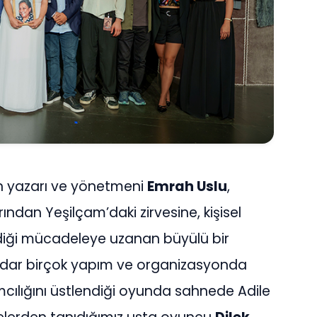
 yazarı ve yönetmeni
Emrah Uslu
,
arından Yeşilçam’daki zirvesine, kişisel
diği mücadeleye uzanan büyülü bir
adar birçok yapım ve organizasyonda
mcılığını üstlendiği oyunda sahnede Adile