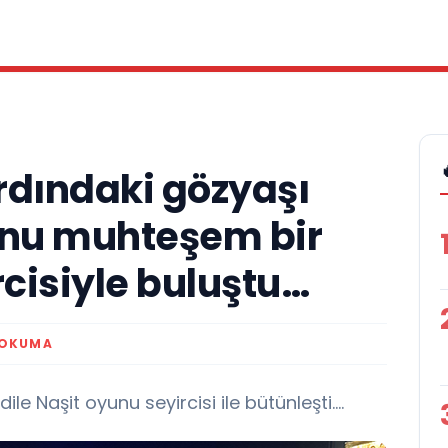
rdındaki gözyaşı
unu muhteşem bir
rcisiyle buluştu…
 OKUMA
le Naşit oyunu seyircisi ile bütünleşti....