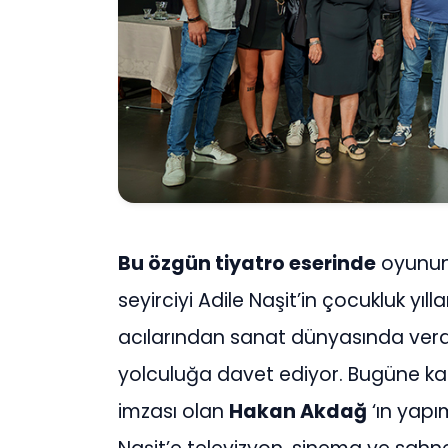
Bu özgün tiyatro eserinde
oyunun
seyirciyi Adile Naşit’in çocukluk yıll
acılarından sanat dünyasında ver
yolculuğa davet ediyor. Bugüne k
imzası olan
Hakan Akdağ
‘ın yapı