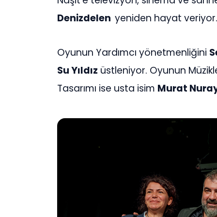
Naşit’e televizyon, sinema ve sah
Denizdelen
yeniden hayat veriyor
Oyunun Yardımcı yönetmenliğini
S
Su Yıldız
üstleniyor. Oyunun Müzik
Tasarımı ise usta isim
Murat Nura