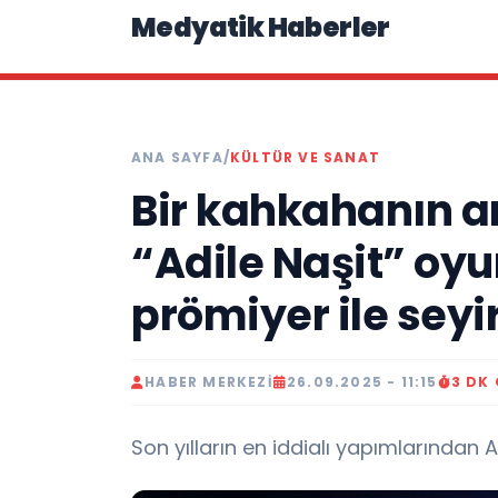
Medyatik Haberler
ANA SAYFA
/
KÜLTÜR VE SANAT
Bir kahkahanın a
“Adile Naşit” oy
prömiyer ile seyi
HABER MERKEZI
26.09.2025 - 11:15
3 DK
Son yılların en iddialı yapımlarından Adi