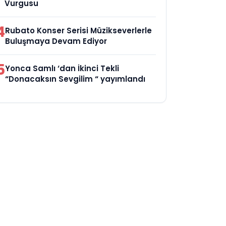
Vurgusu
4
Rubato Konser Serisi Müzikseverlerle
Buluşmaya Devam Ediyor
5
Yonca Samlı ‘dan İkinci Tekli
“Donacaksın Sevgilim “ yayımlandı