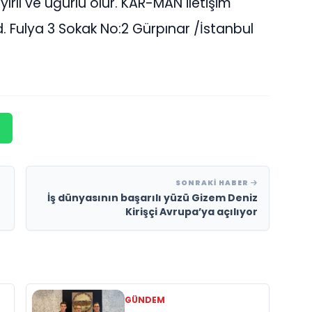
ırlı ve uğurlu olur. KAR-MAN iletişim
d. Fulya 3 Sokak No:2 Gürpınar /İstanbul
SONRAKI HABER
İş dünyasının başarılı yüzü Gizem Deniz
Kirişçi Avrupa’ya açılıyor
GÜNDEM