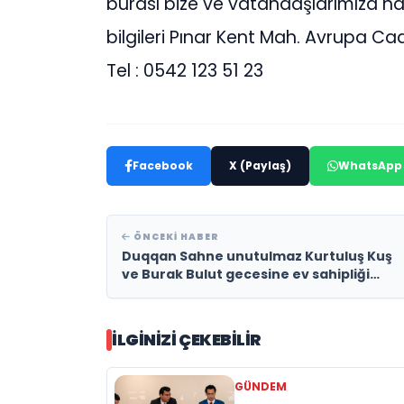
burası bize ve vatandaşlarımıza hay
bilgileri Pınar Kent Mah. Avrupa Ca
Tel : 0542 123 51 23
Facebook
X (Paylaş)
WhatsApp
ÖNCEKI HABER
Duqqan Sahne unutulmaz Kurtuluş Kuş
ve Burak Bulut gecesine ev sahipliği
yaptı
İLGINIZI ÇEKEBILIR
GÜNDEM