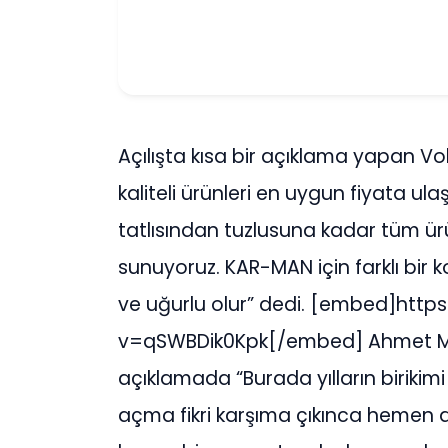
Açılışta kısa bir açıklama yapan V
kaliteli ürünleri en uygun fiyata ula
tatlısından tuzlusuna kadar tüm ür
sunuyoruz. KAR-MAN için farklı bir 
ve uğurlu olur” dedi. [embed]ht
v=qSWBDik0Kpk[/embed] Ahmet Mand
açıklamada “Burada yılların birikim
açma fikri karşıma çıkınca hemen d