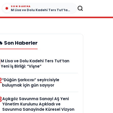
SON DAKIKA
M Lisa ve Dolu Kadehi Ters Tut’tan Yeni İş Birliği: “Vişne”
🔥 Son Haberler
1
M Lisa ve Dolu Kadehi Ters Tut’tan
Yeni İş Birliği: “Vişne”
2
“Düğün Şarkıcısı” seyircisiyle
buluşmak için gün sayıyor
3
Açıkgöz Savunma Sanayi AŞ Yeni
Yönetim Kurulunu Açıkladı ve
Savunma Sanayinde Küresel Vizyon