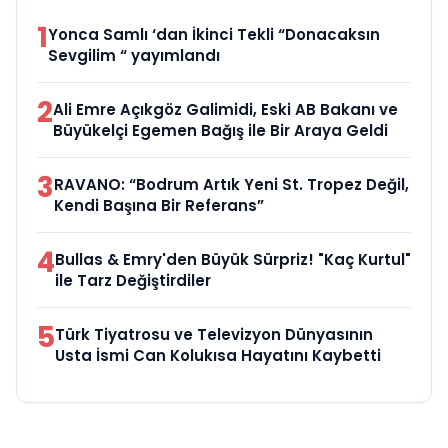
1
Yonca Samlı ‘dan İkinci Tekli “Donacaksın
Sevgilim “ yayımlandı
2
Ali Emre Açıkgöz Galimidi, Eski AB Bakanı ve
Büyükelçi Egemen Bağış ile Bir Araya Geldi
3
RAVANO: “Bodrum Artık Yeni St. Tropez Değil,
Kendi Başına Bir Referans”
4
Bullas & Emry'den Büyük Sürpriz! "Kaç Kurtul"
ile Tarz Değiştirdiler
5
Türk Tiyatrosu ve Televizyon Dünyasının
Usta İsmi Can Kolukısa Hayatını Kaybetti