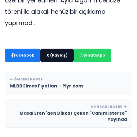
özel bir yer edinen. Ayla Algan’ın cenaze
töreni ile alakalı henüz bir açıklama
yapılmadı.
Facebook
X (Paylaş)
WhatsApp
ÖNCEKI HABER
MLBB Elmas Fiyatları – Plyr.com
SONRAKI HABER
Masal Eren 'den Dikkat Çeken "Canım İsterse"
Yayında