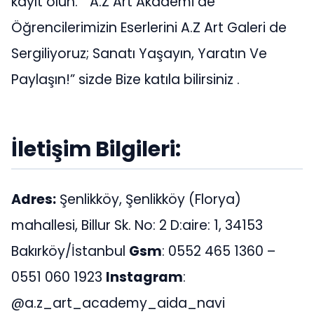
kayıt olun. ” A.Z Art Akademi de
Öğrencilerimizin Eserlerini A.Z Art Galeri de
Sergiliyoruz; Sanatı Yaşayın, Yaratın Ve
Paylaşın!” sizde Bize katıla bilirsiniz .
İletişim Bilgileri:
Adres:
Şenlikköy, Şenlikköy (Florya)
mahallesi, Billur Sk. No: 2 D:aire: 1, 34153
Bakırköy/İstanbul
Gsm
: 0552 465 1360 –
0551 060 1923
Instagram
:
@a.z_art_academy_aida_navi