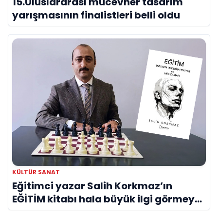
15.Uluslararası mücevher tasarım
yarışmasının finalistleri belli oldu
KÜLTÜR SANAT
Eğitimci yazar Salih Korkmaz’ın
EĞİTİM kitabı hala büyük ilgi görmeye
devam ediyor