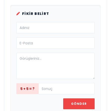
FIKIR BELIRT
5 + 5 = ?
GÖNDER