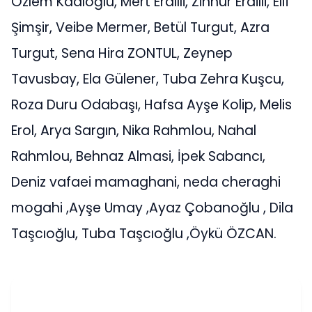
Özlem Kadıoğlu, Mert Erdilli, Zinnur Erdilli, Elif
Şimşir, Veibe Mermer, Betül Turgut, Azra
Turgut, Sena Hira ZONTUL, Zeynep
Tavusbay, Ela Gülener, Tuba Zehra Kuşcu,
Roza Duru Odabaşı, Hafsa Ayşe Kolip, Melis
Erol, Arya Sargın, Nika Rahmlou, Nahal
Rahmlou, Behnaz Almasi, İpek Sabancı,
Deniz vafaei mamaghani, neda cheraghi
mogahi ,Ayşe Umay ,Ayaz Çobanoğlu , Dila
Taşcıoğlu, Tuba Taşcıoğlu ,Öykü ÖZCAN.