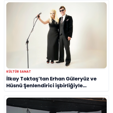
KÜLTÜR SANAT
İlkay Toktaş’tan Erhan Güleryüz ve
Hüsnü Şenlendirici işbirliğiyle
duygusal bir aşk manifestosu: “Deliler
Gibi”