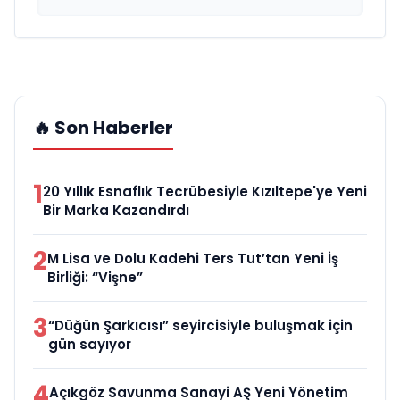
🔥 Son Haberler
1
20 Yıllık Esnaflık Tecrübesiyle Kızıltepe'ye Yeni
Bir Marka Kazandırdı
2
M Lisa ve Dolu Kadehi Ters Tut’tan Yeni İş
Birliği: “Vişne”
3
“Düğün Şarkıcısı” seyircisiyle buluşmak için
gün sayıyor
4
Açıkgöz Savunma Sanayi AŞ Yeni Yönetim