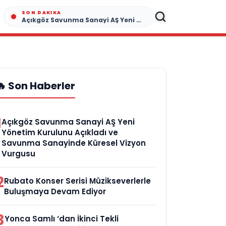
SON DAKIKA
Açıkgöz Savunma Sanayi AŞ Yeni Yönetim Kurulunu Açıkladı ve Savunma Sanayinde Küresel Vizyon Vurgusu
🔥 Son Haberler
1
Açıkgöz Savunma Sanayi AŞ Yeni
Yönetim Kurulunu Açıkladı ve
Savunma Sanayinde Küresel Vizyon
Vurgusu
2
Rubato Konser Serisi Müzikseverlerle
Buluşmaya Devam Ediyor
3
Yonca Samlı ‘dan İkinci Tekli